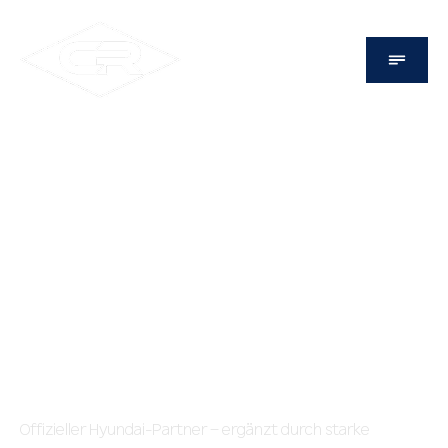
UNSERE MASCHINEN. IHR FORTSCHRITT.
Neue Baumaschinen
kaufen – leistungsstark,
wirtschaftlich,
zukunftssicher.
Offizieller Hyundai-Partner – ergänzt durch starke