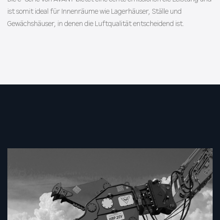
ist somit ideal für Innenräume wie Lagerhäuser, Ställe und
Gewächshäuser, in denen die Luftqualität entscheidend ist.